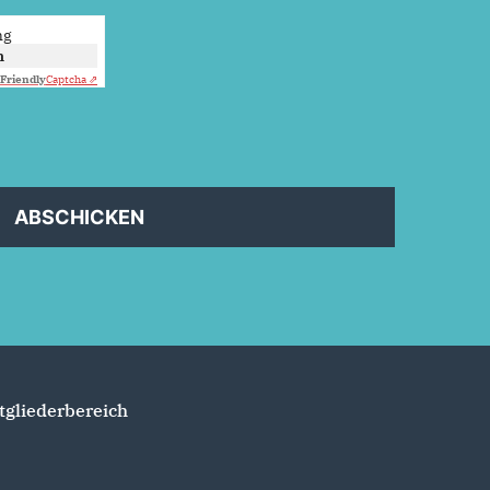
ng
n
Friendly
Captcha ⇗
ABSCHICKEN
tgliederbereich